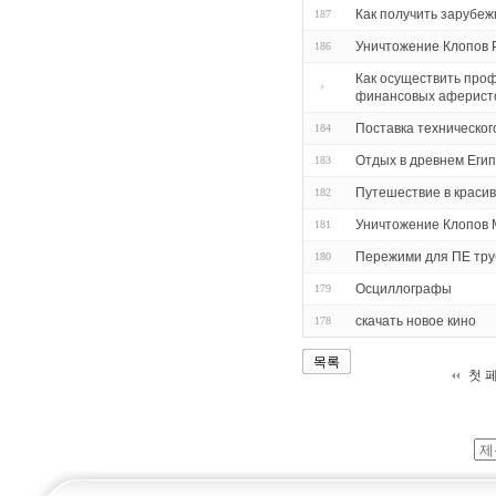
Как получить зарубеж
187
Уничтожение Клопов 
186
Как осуществить про
финансовых аферисто
Поставка техническог
184
Отдых в древнем Еги
183
Путешествие в красив
182
Уничтожение Клопов 
181
Пережими для ПЕ труб
180
Осциллографы
179
скачать новое кино
178
목록
첫 