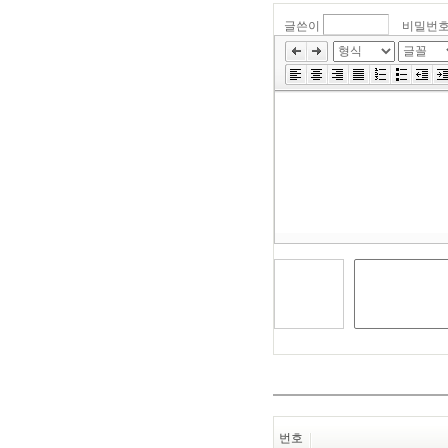
글쓴이
비밀번
»
편
집
도
구
모
음
건
너
뛰
기
번호