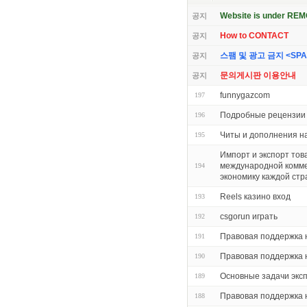
Website is under RE
공지
How to CONTACT
공지
스팸 및 광고 금지 <SPAM 
공지
문의게시판 이용안내
공지
funnygazcom
197
Подробные рецензии 
196
Читы и дополнения на
195
Импорт и экспорт тов
международной комме
194
экономику каждой ст
Reels казино вход
193
csgorun играть
192
Правовая поддержка 
191
Правовая поддержка 
190
Основные задачи экс
189
Правовая поддержка 
188