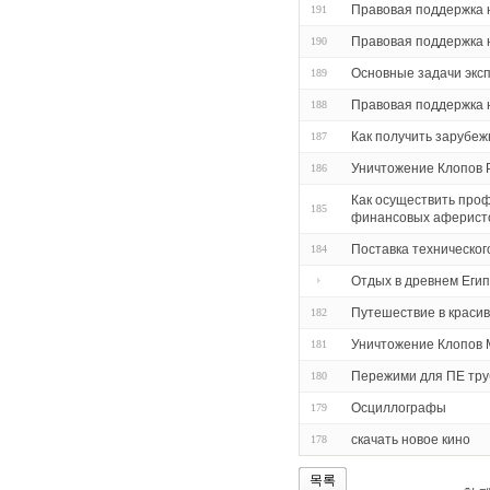
Правовая поддержка 
191
Правовая поддержка 
190
Основные задачи экс
189
Правовая поддержка 
188
Как получить зарубеж
187
Уничтожение Клопов 
186
Как осуществить про
185
финансовых аферисто
Поставка техническог
184
Отдых в древнем Еги
Путешествие в красив
182
Уничтожение Клопов 
181
Пережими для ПЕ труб
180
Осциллографы
179
скачать новое кино
178
목록