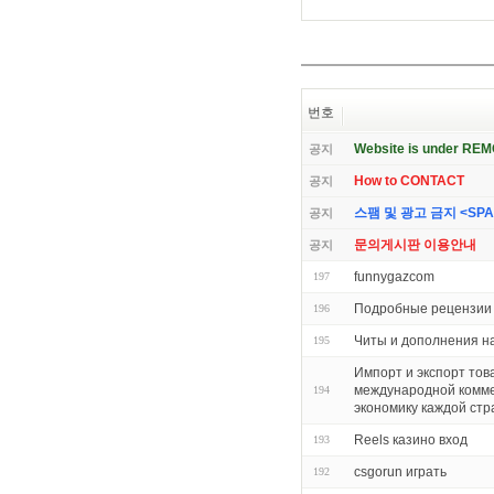
번호
Website is under RE
공지
How to CONTACT
공지
스팸 및 광고 금지 <SPAM 
공지
문의게시판 이용안내
공지
funnygazcom
197
Подробные рецензии 
196
Читы и дополнения на
195
Импорт и экспорт тов
международной комме
194
экономику каждой ст
Reels казино вход
193
csgorun играть
192