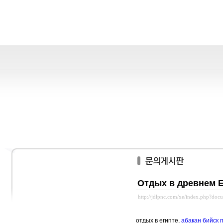
Отдых в древнем 
http://jdlpnc.com/xe/index.php?do
отдых в египте,
абакан бийск 