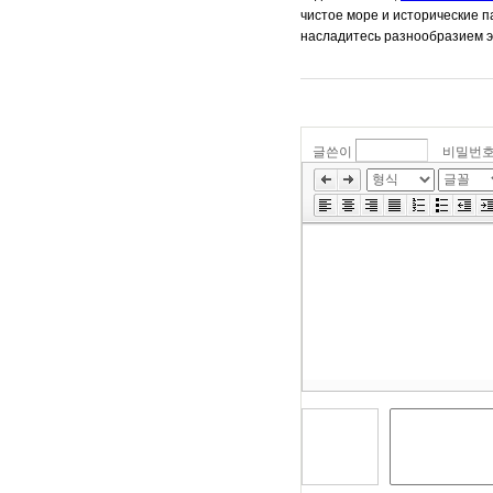
чистое море и исторические 
насладитесь разнообразием э
글쓴이
비밀번
»
편
집
도
구
모
음
건
너
뛰
기