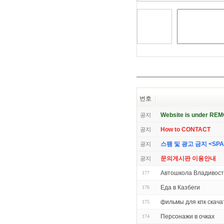
번호
Website is under RE
공지
How to CONTACT
공지
스팸 및 광고 금지 <SPAM 
공지
문의게시판 이용안내
공지
Автошкола Владивост
177
Еда в Казбеги
176
фильмы для кпк скача
175
Персонажи в очках
174