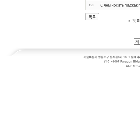
С чем носить пиджак 
158
목록
첫 