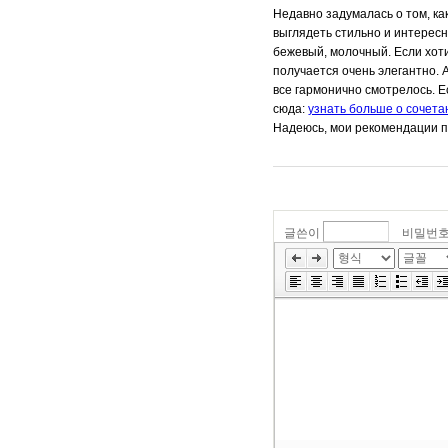
Недавно задумалась о том, как
выглядеть стильно и интересн
бежевый, молочный. Если хоти
получается очень элегантно. 
все гармонично смотрелось. Е
сюда:
узнать больше о сочета
Надеюсь, мои рекомендации п
글쓴이
비밀번
»
편
집
도
구
모
음
건
너
뛰
기