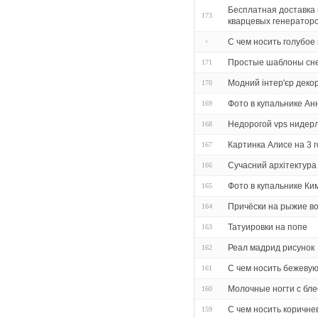
Бесплатная доставка 
173
кварцевых генераторо
С чем носить голубое
Простые шаблоны сн
171
Модний інтер'єр декор
170
Фото в купальнике А
169
Недорогой vps нидер
168
Картинка Алисе на 3 
167
Сучасний архітектура
166
Фото в купальнике К
165
Причёски на рыжие в
164
Татуировки на попе
163
Реал мадрид рисунок
162
С чем носить бежеву
161
Молочные ногти с бле
160
С чем носить коричне
159