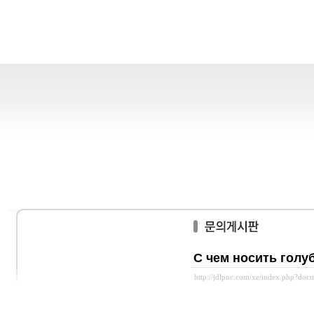
С чем носить голу
http://jdlpnc.com/xe/index.php?do