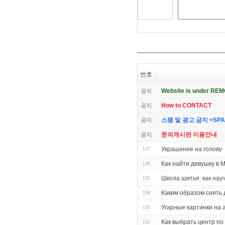
번호
Website is under RE
공지
How to CONTACT
공지
스팸 및 광고 금지 <SPAM 
공지
문의게시판 이용안내
공지
Украшение на голову
137
Как найти девушку в 
136
Школа шитья: как нау
135
Каким образом снять 
134
Угарные картинки на а
133
Как выбрать центр по
132