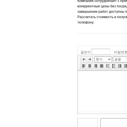
Компания сотрудничает с пря
конкурентные цены без посре
завершении работ доступны п
Рассчитать стоимость и полу
телефону.
글쓴이
비밀번
»
편
집
도
구
모
음
건
너
뛰
기