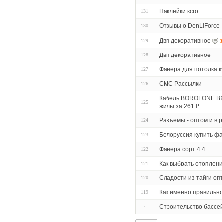
Наклейки ксго
131
Отзывы о DenLiForce
130
Двп декоративное
129
3
Двп декоративное
128
Фанера для потолка к
127
СМС Рассылки
126
Кабель BOROFONE BX5
125
жилы за 261 ₽
Разъемы - оптом и в 
124
Белоруссия купить ф
123
Фанера сорт 4 4
122
Как выбрать отоплен
121
Сладости из тайги оп
120
Как именно правильно
119
Строительство бассей