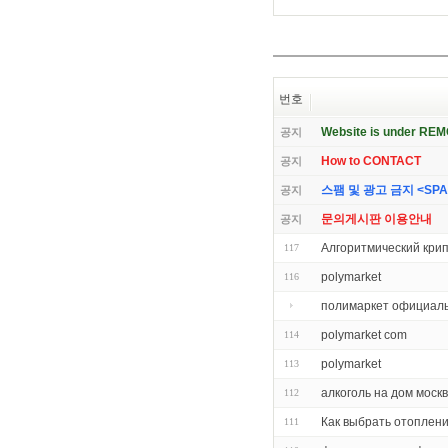
번호
Website is under RE
공지
How to CONTACT
공지
스팸 및 광고 금지 <SPAM 
공지
문의게시판 이용안내
공지
Алгоритмический кри
117
polymarket
116
полимаркет официал
polymarket com
114
polymarket
113
алкоголь на дом моск
112
Как выбрать отоплен
111