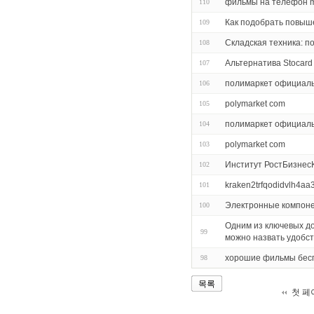
фильмы на телефон m
110
Как подобрать повыш
109
Складская техника: п
108
Альтернатива Stocard
107
полимаркет официал
106
polymarket com
105
полимаркет официал
104
polymarket com
103
Институт РостБизнес
102
kraken2trfqodidvlh4aa
101
Электронные компон
100
Одним из ключевых до
99
можно назвать удобс
хорошие фильмы бес
98
목록
첫 페