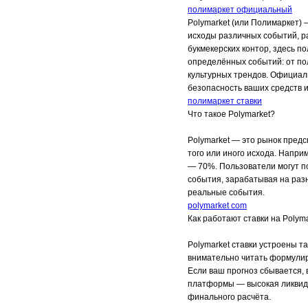
полимаркет официальный
Polymarket (или Полимаркет)
исходы различных событий, ра
букмекерских контор, здесь п
определённых событий: от по
культурных трендов. Официал
безопасность ваших средств и
полимаркет ставки
Что такое Polymarket?
Polymarket — это рынок предск
того или иного исхода. Наприм
— 70%. Пользователи могут по
события, зарабатывая на разн
реальные события.
polymarket com
Как работают ставки на Polym
Polymarket ставки устроены т
внимательно читать формулир
Если ваш прогноз сбывается,
платформы — высокая ликвидн
финального расчёта.