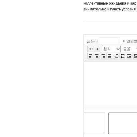
коллективные ожидания и зар
внимательно изучать условия
글쓴이
비밀번
»
편
집
도
구
모
음
건
너
뛰
기