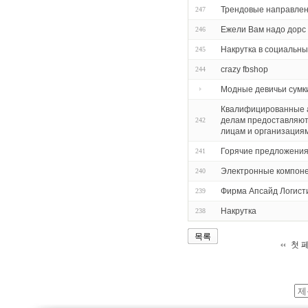
Трендовые направлен
247
Ежели Вам надо дорс
246
Накрутка в социальны
245
crazy fbshop
244
Модные девичьи сумк
Квалифицированные а
делам предоставляют
242
лицам и организация
Горячие предложения
241
Электронные компон
240
Фирма Апсайд Логист
239
Накрутка
238
목록
첫 