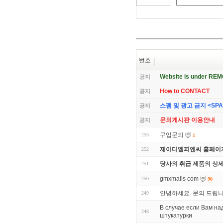
번호
Website is under RE
공지
How to CONTACT
공지
스팸 및 광고 금지 <SPAM 
공지
문의게시판 이용안내
공지
구입문의
253
1
제이디엘피엔씨 홈페이지
252
당사의 취급 제품의 상
251
gmxmails com
250
90
안녕하세요. 문의 드립
249
В случае если Вам н
248
штукатурки