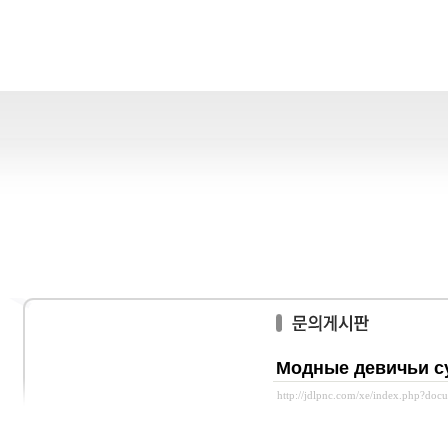
Модные девичьи с
http://jdlpnc.com/xe/index.php?do