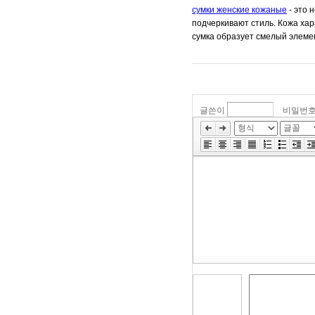
сумки женские кожаные
- это 
подчеркивают стиль. Кожа ха
сумка образует смелый элеме
글쓴이
비밀번
»
편
집
도
구
모
음
건
너
뛰
기