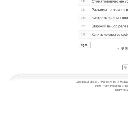
Стоматологические ус
242
Разъемы - оптом и в 
241
смотреть фильмы онл
240
Широкий выбор реле 
239
Купить лекарство соф
238
목록
첫 