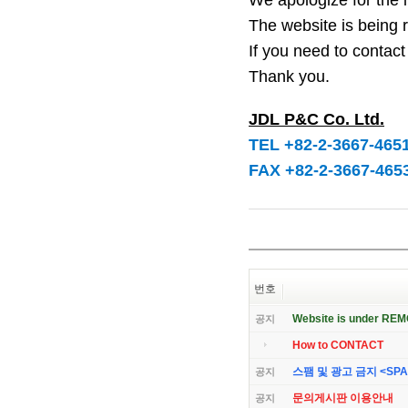
We apologize for the 
The website is being
If you need to contact 
Thank you.
JDL P&C Co. Ltd.
TEL +82-2-3667-465
FAX +82-2-3667-465
번호
Website is under RE
공지
How to CONTACT
스팸 및 광고 금지 <SPAM 
공지
문의게시판 이용안내
공지