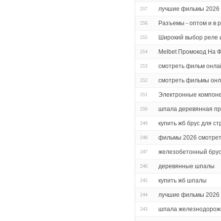
лучшие фильмы 2026 
257
Разъемы - оптом и в 
256
Широкий выбор реле 
255
Melbet Промокод На 
254
смотреть фильм онла
253
смотреть фильмы он
252
Электронные компон
251
шпала деревянная про
250
купить жб брус для с
249
фильмы 2026 смотрет
248
железобетонный брус
247
деревянные шпалы
246
купить жб шпалы
245
лучшие фильмы 2026 
244
шпала железнодорож
243