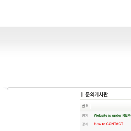
번호
Website is under RE
공지
How to CONTACT
공지