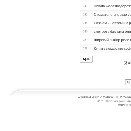
шпала железнодорож
243
Стоматологические ус
242
Разъемы - оптом и в 
241
смотреть фильмы онл
240
Широкий выбор реле 
239
Купить лекарство соф
238
목록
첫 