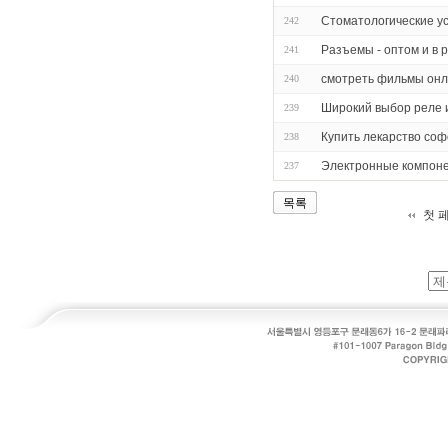
Стоматологические ус
242
Разъемы - оптом и в 
241
смотреть фильмы онл
240
Широкий выбор реле 
239
Купить лекарство соф
238
Электронные компон
237
목록
첫 