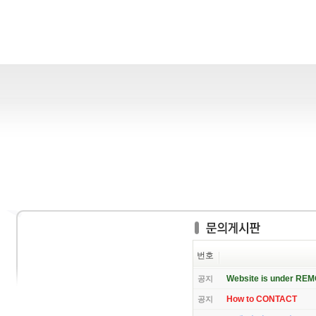
번호
Website is under RE
공지
How to CONTACT
공지