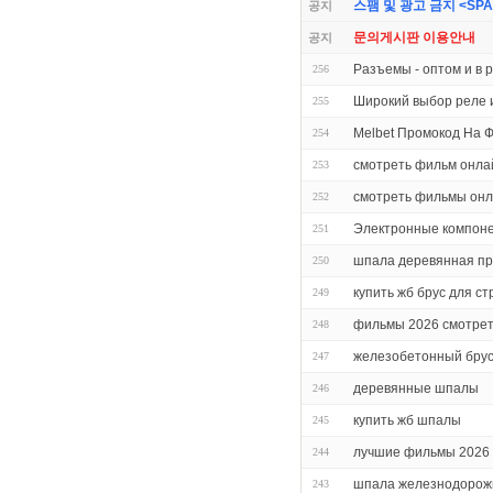
스팸 및 광고 금지 <SPAM 
공지
문의게시판 이용안내
공지
Разъемы - оптом и в 
256
Широкий выбор реле 
255
Melbet Промокод На 
254
смотреть фильм онла
253
смотреть фильмы он
252
Электронные компон
251
шпала деревянная про
250
купить жб брус для с
249
фильмы 2026 смотрет
248
железобетонный брус
247
деревянные шпалы
246
купить жб шпалы
245
лучшие фильмы 2026 
244
шпала железнодорож
243