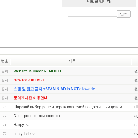
비밀글 입니다.
번호
제목
Website is under REMODEL.
관
공지
How to CONTACT
관
공지
스팸 및 광고 금지 <SPAM & AD is NOT allowed>
관
공지
문의게시판 이용안내
관
공지
Широкий выбор реле и переключателей по доступным ценам
ul
73
Электронные компоненты
a
72
Накрутка
ra
71
crazy fbshop
e
70