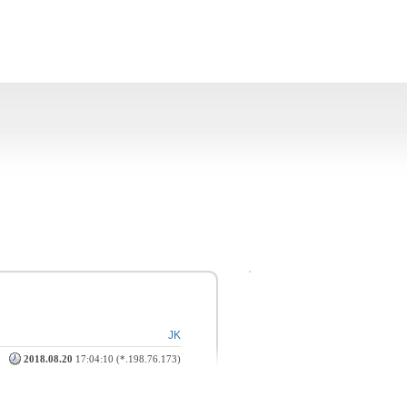
JK
2018.08.20
17:04:10 (*.198.76.173)