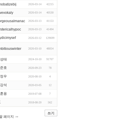
obatizebij
2026-03-14
42215
wevokaly
2026-03-14
40530
orgeousalmanac
2026-03-13
41153
stericalhypoc
2026-03-13
41494
ydicimysef
2026-03-12
129699
bitiouswinter
2026-03-10
48054
성태
2024-10-10
91707
준호
2020-09-23
78
정우
2020-08-10
4
강석
2020-03-05
12
훈용
2019-07-08
7
K
2018-08-20
562
쓰기
끝 페이지