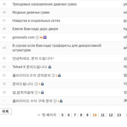
Трендовые направления дамских сумок
ym
69
Модные девичьи сумки
o
68
Накрутка в социальных сетях
g
67
Ежели Вам надо дорс двери
hy
66
af
gmxmails com
65
90
В случае если Вам надо трафареты для декоративной
am
64
штукатурки
안녕하세요. 문의 드립니다~
김
63
박
Tetrad-X 문의드립니다.
62
염
폴리이미드수지 견적문의
61
1
이
문의드립니다.
60
1
성
점,접착개질제
59
1
J
폴리이미드 수지 구매 문의
1
목록
첫 페이지
5
6
7
8
9
10
11
12
13