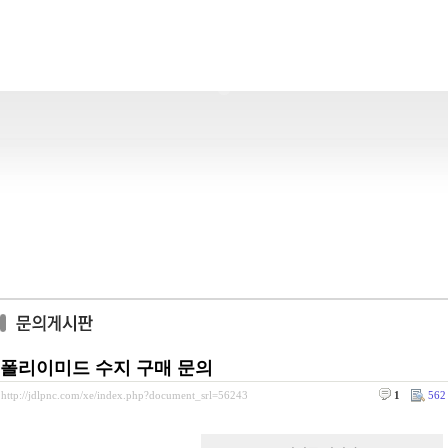
폴리이미드 수지 구매 문의
http://jdlpnc.com/xe/index.php?document_srl=56243
1
562