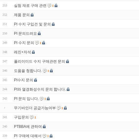
실험 재료 구매 관련
253
1
제품 문의
252
PI 수지 구입건 및 문의
251
PI 문의드려요
250
PI 수지 문의
249
1
레진+자석
248
폴리이미드 수지 구매관련 문의
247
도움을 청합니다.
246
1
PI수지 문의
245
PI와 열경화성수지 문의 합니다.
244
PI 문의 입니다.
243
1
무기바인더 공급가능여부
1
구입문의
241
1
PTBBA에 관하여
240
PI 구매에 대해서
239
1