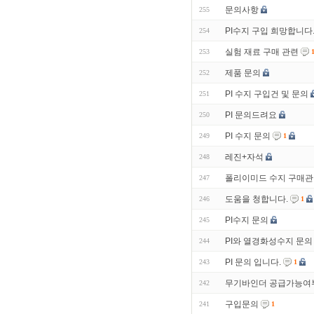
문의사항
255
PI수지 구입 희망합니다
254
실험 재료 구매 관련
253
제품 문의
252
PI 수지 구입건 및 문의
251
PI 문의드려요
250
PI 수지 문의
249
1
레진+자석
248
폴리이미드 수지 구매관
247
도움을 청합니다.
246
1
PI수지 문의
245
PI와 열경화성수지 문의
244
PI 문의 입니다.
243
1
무기바인더 공급가능여
242
구입문의
241
1