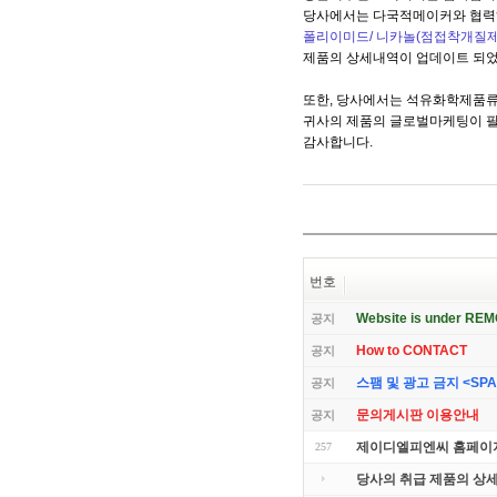
당사에서는 다국적메이커와 협
폴리이미드/ 니카놀(점접착개질제)/
제품의 상세내역이 업데이트 되었
또한, 당사에서는 석유화학제품류
귀사의 제품의 글로벌마케팅이 
감사합니다.
번호
Website is under RE
공지
How to CONTACT
공지
스팸 및 광고 금지 <SPAM 
공지
문의게시판 이용안내
공지
제이디엘피엔씨 홈페이지
257
당사의 취급 제품의 상